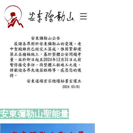
安東彌勒山聖能量